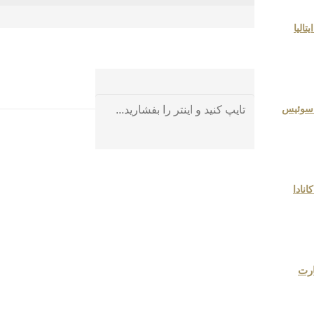
تالیا
 سوئیس
انادا
رت