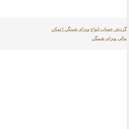
گردش حساب انواع ویزای شینگن | تمکن
مالی ویزای شینگن