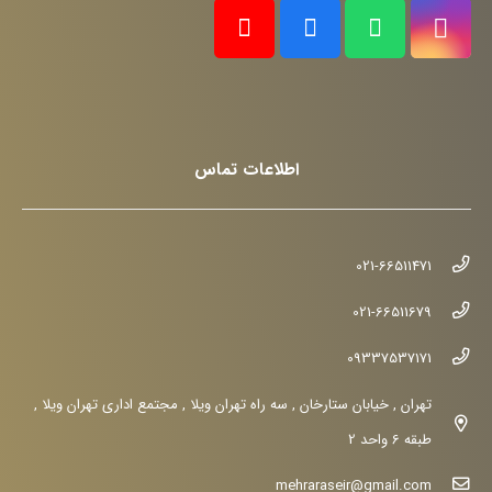
اطلاعات تماس
021-66511471
021-66511679
09337537171
تهران , خیابان ستارخان , سه راه تهران ویلا , مجتمع اداری تهران ویلا ,
طبقه 6 واحد 2
mehraraseir@gmail.com